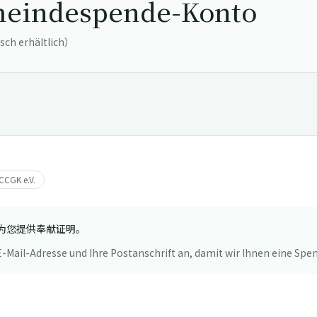
indespende-Konto
h erhältlich）
CCGK e.V.
为您提供奉献证明。
-Mail-Adresse und Ihre Postanschrift an, damit wir Ihnen eine S